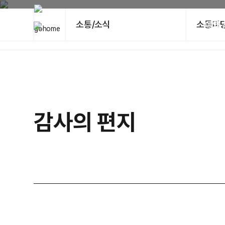
소통/소식
소통마
예약 
감사의 편지