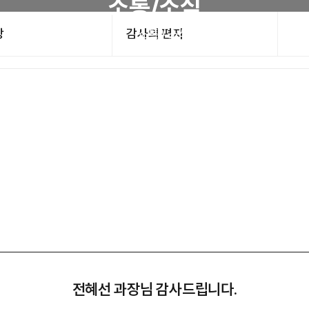
소통/소식
당
감사의 편지
/ 상담
진료 / 안내
소통 / 소식
병원소개
서
전혜선 과장님 감사드립니다.