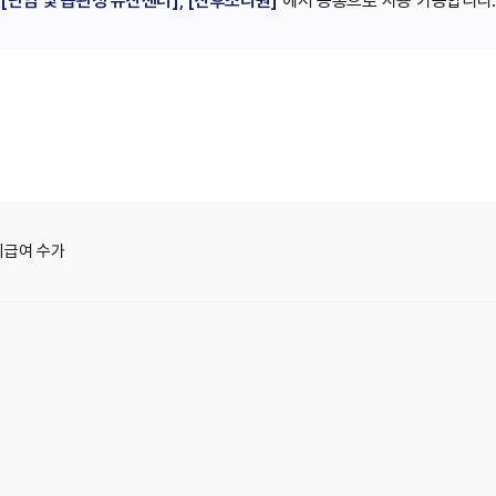
[난임 및 습관성 유산센터], [산후조리원]
에서 공통으로 사용 가능합니다
비급여 수가