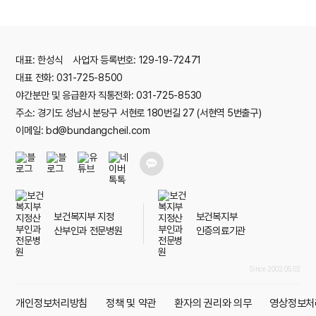
대표: 한성식 사업자 등록번호: 129-19-72471
대표 전화: 031-725-8500
야간분만 및 응급환자 직통전화: 031-725-8530
주소: 경기도 성남시 분당구 서현로 180번길 27 (서현역 5번출구)
이메일: bd@bundangcheil.com
보건복지부 지정
보건복지부
산부인과 전문병원
인증의료기관
Since 2002.05.02
개인정보처리방침
정책 및 약관
환자의 권리와 의무
영상정보처