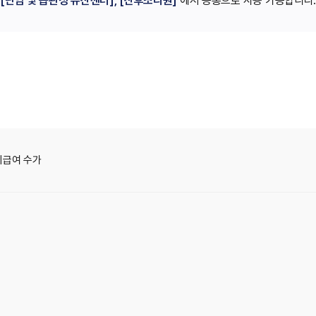
[난임 및 습관성 유산센터], [산후조리원]
에서 공통으로 사용 가능합니다
비급여 수가