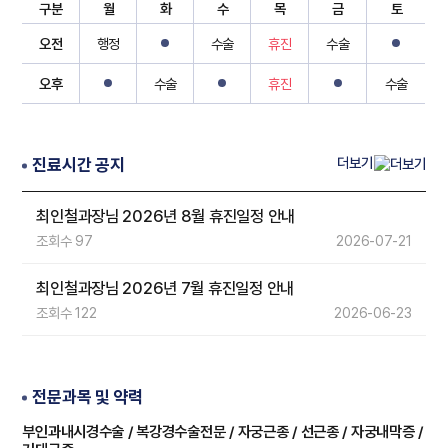
구분
월
화
수
목
금
토
오전
행정
수술
휴진
수술
오후
수술
휴진
수술
더보기
진료시간 공지
최인철과장님 2026년 8월 휴진일정 안내​​ ​​
조회수 97
2026-07-21
최인철과장님 2026년 7월 휴진일정 안내​​ ​​
조회수 122
2026-06-23
전문과목 및 약력
부인과내시경수술 / 복강경수술전문 / 자궁근종 / 선근종 / 자궁내막증 /