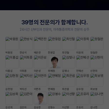
39명의 전문의가 함께합니다.
24시간 산부인과 전문의, 마취통증의학과 전문의 상주
박용원
한성식
백은찬
한동업
최인철
이창희
정철완
이홍섭
이희종
이은성
위혜정
김빛나
전혜선
신현미
김현정
박지선
이연주
연혜정
최은샘
김우정
최보영
김성희
김은아
김상준
강봉수
이선향
조유리
김나연