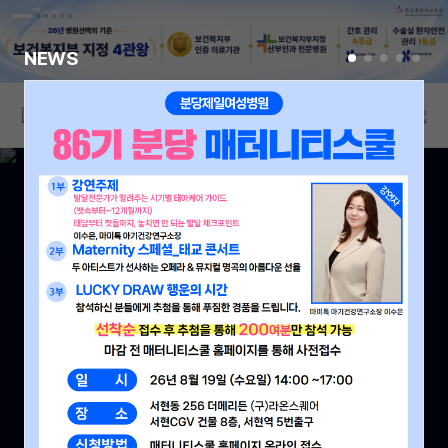
NEWS
오늘하루보지않기
닫기
01
/
04