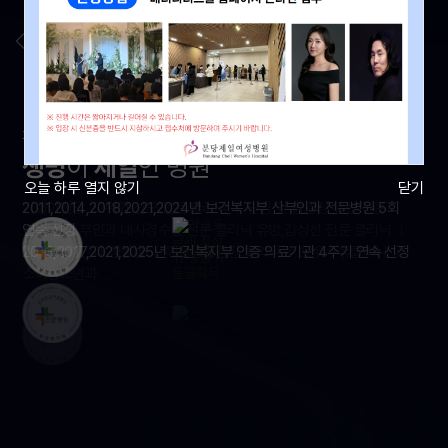
환자의 안전과 의료의 질 향상을 위해 노력하는 병원
생명
이
제일
인 병원
오늘 하루 열지 않기
닫기
2011,2014,2018,2021,2024년 보건복지부 산부인과 전문병원 5회
24시간 분만실 산부인과 전문의
기형아진단, 고위험 산모 전문 클리닉
2011,2014,2018,2021,2024년 보건복지부 산부인과 전문병원 5회
ㅣ
마취과 전문의 상주
ㅣ
난임 및 습관성 유산 전문
39
명의 전문의가 함께합니다.
연속 선정
클리닉
연속 선정
ㅣ
부인과 내시경수술 전문 클리닉
유방,갑상선 전문 클리닉
ㅣ
2013,2017,2021,2025년 보건복지부 인증 의료기관 4주기 연속 선정
요실금, 부인과 성형술
2013,2017,2021,2025년 보건복지부 인증 의료기관 4주기 연속 선정
ㅣ
여성종합검진 클리닉
ㅣ
모유수유클리닉
ㅣ
소아청소년과