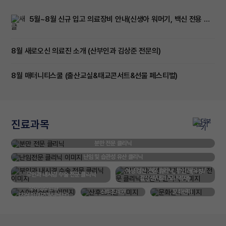
5월~8월 신규 입고 의료장비 안내(신생아 워머기, 백신 전용 냉장고, 분만 특수 침대)
8월 새로오신 의료진 소개 (산부인과 김상준 전문의)
8월 매터니티스쿨 (출산교실&태교콘서트&선물 페스티벌)
진료과목
더보기
분만 전문 클리닉
난임 및 습관성 유산 클리닉
여성 검진 전문 클리닉, 부인과(유방/
부인과 내시경 수술 전문 클리닉
갑상선/내과/모나리자)
소아청소년과
산후조리원
문화센터
(신생아/키즈발달센터)