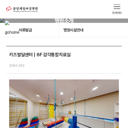
병원소개
서류발급
병원시설안내
키즈발달센터 | 6F 감각통합치료실
조회수 292