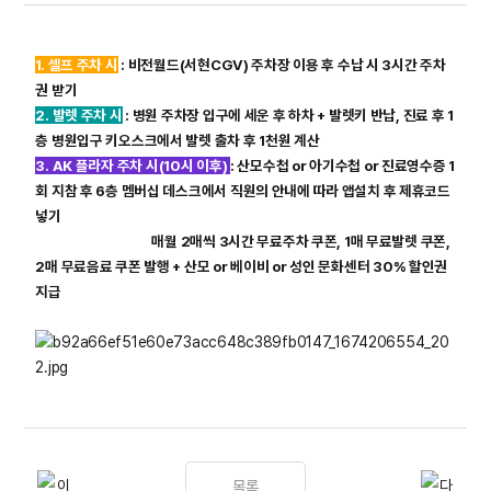
1. 셀프 주차 시
: 비전월드(서현CGV) 주차장 이용 후 수납 시 3시간 주차
권 받기
2. 발렛 주차 시
: 병원 주차장 입구에 세운 후 하차 + 발렛키 반납, 진료 후 1
층 병원입구 키오스크에서 발렛 출차 후 1천원 계산
3. AK 플라자 주차 시
(10시 이후)
: 산모수첩 or 아기수첩
or
진료영수증 1
회 지참 후 6층 멤버십 데스크에서 직원의 안내에 따라 앱설치 후 제휴코드
넣기
매월 2매씩 3시간 무료주차 쿠폰, 1매 무료발렛 쿠폰,
2매 무료음료 쿠폰 발행 + 산모
or
베이비
or
성인 문화센터 30% 할인권
지급
목록