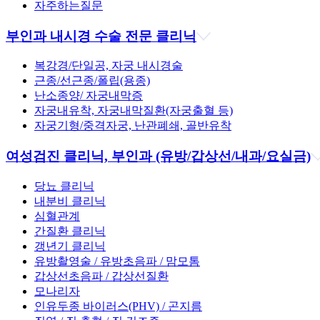
자주하는질문
부인과 내시경 수술 전문 클리닉
복강경/단일공, 자궁 내시경술
근종/선근종/폴립(용종)
난소종양/ 자궁내막증
자궁내유착, 자궁내막질환(자궁출혈 등)
자궁기형/중격자궁, 난관폐쇄, 골반유착
여성검진 클리닉, 부인과
(유방/갑상선/내과/요실금)
당뇨 클리닉
내분비 클리닉
심혈관계
간질환 클리닉
갱년기 클리닉
유방촬영술 / 유방초음파 / 맘모톰
갑상선초음파 / 갑상선질환
모나리자
인유두종 바이러스(PHV) / 곤지름