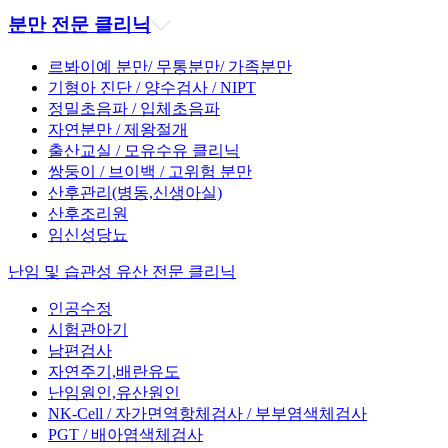
분만 전문 클리닉
르봐이예 분만/ 무통분만/ 가족분만
기형아 진단 / 양수검사 / NIPT
정밀초음파 / 입체초음파
자연분만 / 제왕절개
출산교실 / 모유수유 클리닉
쌍둥이 / 브이백 / 고위험 분만
산후관리(병동,신생아실)
산후조리원
임신성당뇨
난임 및 습관성 유산 전문 클리닉
인공수정
시험관아기
남편검사
자연주기,배란유도
난임원인,유산원인
NK-Cell / 자가면역항체검사 / 부부염색체검사
PGT / 배아염색체검사