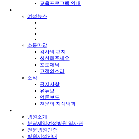
교육프로그램 안내
소통 / 소식
여성뉴스
소통마당
감사의 편지
칭찬해주세요
포토제닉
고객의소리
소식
공지사항
유튜브
언론보도
전문의 지식백과
병원소개
병원소개
분당제일여성병원 역사관
전문병원인증
병원시설안내