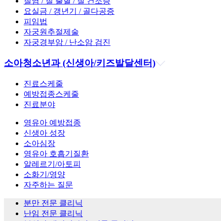
질염 / 질 출혈 / 질 건조증
요실금 / 갱년기 / 골다공증
피임법
자궁원추절제술
자궁경부암 / 난소암 검진
소아청소년과
(신생아/키즈발달센터)
진료스케줄
예방접종스케줄
진료분야
영유아 예방접종
신생아 성장
소아심장
영유아 호흡기질환
알레르기/아토피
소화기/영양
자주하는 질문
분만 전문 클리닉
난임 전문 클리닉