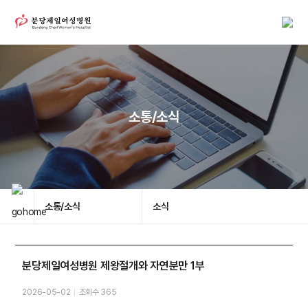
소통/소식
소통/소식
소식
분당제일여성병원 제왕절개와 자연분만 1부
2026-05-02
조회수 365